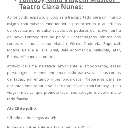
Fantasy, uma Viagem Musical –
Teatro Clara Nunes:
Ao longo do espetáculo, você será transportado para um mundo
mágico com músicas emocionantes preenchendo o ar, efeitos
de neve caindo no palco através dos poderes da incrível rainha
da neve. Fantasy traz ao palco 18 personagens icônicos dos
contos de fadas, como Aladdin, Gênio, Cinderela, Rapunzel,
Moana, Bela e a Fera, Ariel, Bela Adormecida, Malévola, Jafar,
Rainha Má e muitos outros.
Através de uma narrativa envolvente e emocionante, esses
personagens se unem em uma missão para salvar seus contos
de fadas, enfrentando vilões poderosos. Prepare-se para se
encantar, emocionar e se divertir ao máximo com Fantasy – uma
viagem musical que promete tocar seu coração e divertir muito
toda família.
Até 26 de julho
Sábados e domingos às 16h
Ingressos online antecipados: a partir de R$60