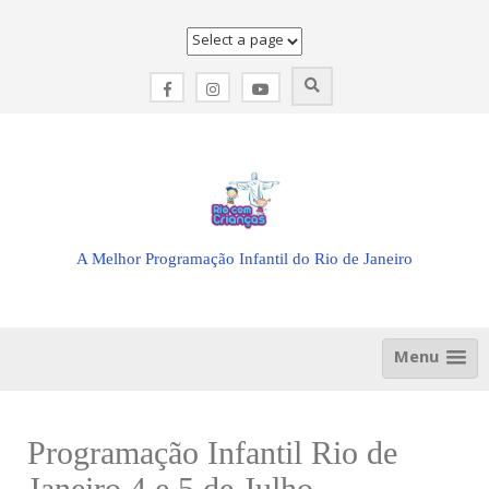
Skip
to
content
A Melhor Programação Infantil do Rio de Janeiro
Menu
Programação Infantil Rio de
Janeiro 4 e 5 de Julho