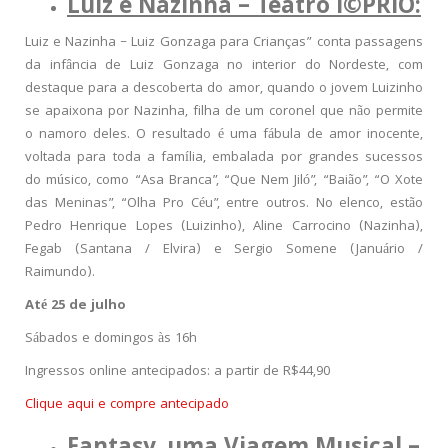
Luiz e Nazinha – Teatro
I
©
PRIO
:
Luiz e Nazinha – Luiz Gonzaga para Crianças” conta passagens
da infância de Luiz Gonzaga no interior do Nordeste, com
destaque para a descoberta do amor, quando o jovem Luizinho
se apaixona por Nazinha, filha de um coronel que não permite
o namoro deles. O resultado é uma fábula de amor inocente,
voltada para toda a família, embalada por grandes sucessos
do músico, como “Asa Branca”, “Que Nem Jiló”, “Baião”, “O Xote
das Meninas”, “Olha Pro Céu”, entre outros. No elenco, estão
Pedro Henrique Lopes (Luizinho), Aline Carrocino (Nazinha),
Fegab (Santana / Elvira) e Sergio Somene (Januário /
Raimundo).
Até 25 de julho
Sábados e domingos às 16h
Ingressos online antecipados: a partir de R$44,90
Clique aqui e compre antecipado