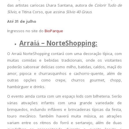
das artistas cariocas Lhara Santana, autora de
Colorir Tudo de
Sílvio
, e Titina Corso, que assina
Sílvio 40 Graus
.
Até 31 de julho
Ingressos no site do
BioParque
Arraiá – NorteShopping:
O Arraiá NorteShopping contará com uma decoração típica, com
muitas comidas e bebidas tradicionais, onde os visitantes
poderão saborear delícias como milho, batidas, caldos, maçã do
amor, pipoca e churrasquinhos e cachorro-quente, além de
outras opções como crepe, churros gourmet, chopp,
hambúrguer e drinks.
O evento ainda conta com um espaço kids com bilheteria. Serão
várias ativações infantis com uma grande variedade de
brinquedos, incluindo infláveis e brincadeiras típicas da festa,
touro mecânico. Também haverá muita música, as atrações
variam entre os ritmos do forró e sertanejo, além de duas