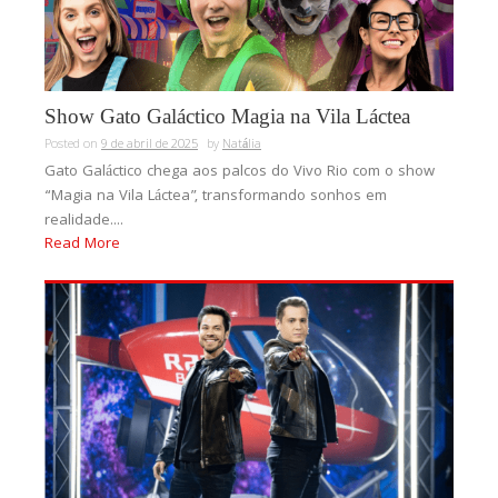
Show Gato Galáctico Magia na Vila Láctea
Posted on
9 de abril de 2025
by
Natália
Gato Galáctico chega aos palcos do Vivo Rio com o show
“Magia na Vila Láctea”, transformando sonhos em
realidade....
Read More