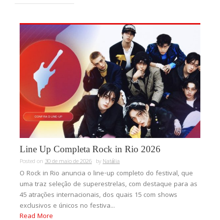
Line Up Completa Rock in Rio 2026
Posted on
30 de maio de 2026
by
Natália
O Rock in Rio anuncia o line-up completo do festival, que
uma traz seleção de superestrelas, com destaque para as
45 atrações internacionais, dos quais 15 com shows
exclusivos e únicos no festiva...
Read More