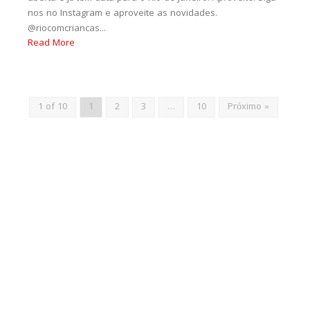
nos no Instagram e aproveite as novidades.
@riocomcriancas...
Read More
1 of 10
1
2
3
…
10
Próximo »