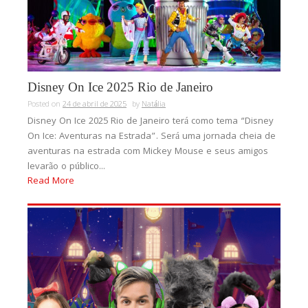
Disney On Ice 2025 Rio de Janeiro
Posted on
24 de abril de 2025
by
Natália
Disney On Ice 2025 Rio de Janeiro terá como tema “Disney
On Ice: Aventuras na Estrada”. Será uma jornada cheia de
aventuras na estrada com Mickey Mouse e seus amigos
levarão o público...
Read More