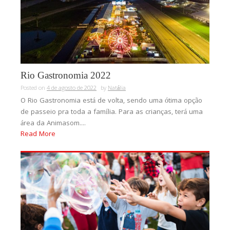
Rio Gastronomia 2022
Posted on
4 de agosto de 2022
by
Natália
O Rio Gastronomia está de volta, sendo uma ótima opção
de passeio pra toda a família. Para as crianças, terá uma
área da Animasom....
Read More