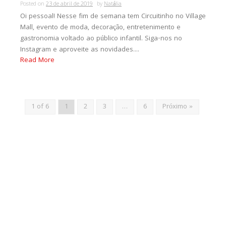
Posted on
23 de abril de 2019
by
Natália
Oi pessoal! Nesse fim de semana tem Circuitinho no Village
Mall, evento de moda, decoração, entretenimento e
gastronomia voltado ao público infantil. Siga-nos no
Instagram e aproveite as novidades....
Read More
1 of 6
1
2
3
…
6
Próximo »