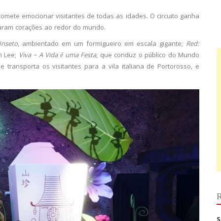
omete emocionar visitantes de todas as idades. O circuito ganha
aram corações ao redor do mundo.
Inseto
, ambientado em um formigueiro em escala gigante;
Red:
n Lee;
Viva – A Vida é uma Festa
, que conduz o público do Mundo
ue transporta os visitantes para a vila italiana de Portorosso, e
R
S