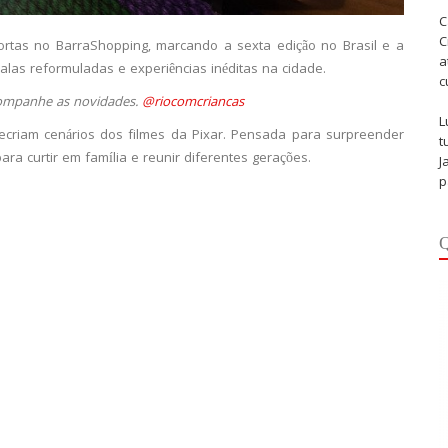
C
C
ortas no BarraShopping, marcando a sexta edição no Brasil e a
a
las reformuladas e experiências inéditas na cidade.
c
companhe as novidades.
@riocomcriancas
L
recriam cenários dos filmes da Pixar. Pensada para surpreender
t
para curtir em família e reunir diferentes gerações.
J
p
Q