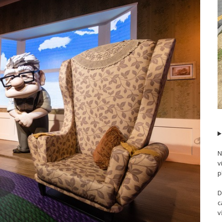
N
v
p
D
c
v