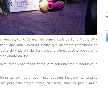
S
as versões, como
Os Incríveis
, com o ateliê da Edna Moda,
UP –
icksen ampliada;
Divertida Mente
, que incorpora referências do
quarto do Andy e inclui Sunnyside; e
Monstros S.A
., que retorna
a ao quarto da Boo.
 volta, como
Procurando Nemo
, com seu universo subaquático; e
aberta também para quem não adquiriu ingresso. Lá, estarão
ente para esta edição: bonés, camisetas, canecas, pins e muito