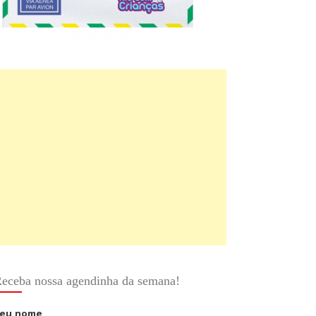
eceba nossa agendinha da semana!
eu nome