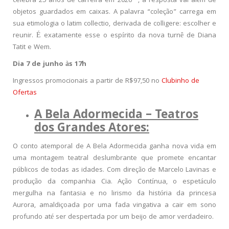
celebra 25 anos de carreira em 2026 –, a resposta vai além de
objetos guardados em caixas. A palavra “coleção” carrega em
sua etimologia o latim collectio, derivada de colligere: escolher e
reunir. É exatamente esse o espírito da nova turnê de Diana
Tatit e Wem.
Dia 7 de junho às 17h
Ingressos promocionais a partir de R$97,50 no
Clubinho de
Ofertas
A Bela Adormecida – Teatros
dos Grandes Atores:
O conto atemporal de A Bela Adormecida ganha nova vida em
uma montagem teatral deslumbrante que promete encantar
públicos de todas as idades. Com direção de Marcelo Lavinas e
produção da companhia Cia. Ação Contínua, o espetáculo
mergulha na fantasia e no lirismo da história da princesa
Aurora, amaldiçoada por uma fada vingativa a cair em sono
profundo até ser despertada por um beijo de amor verdadeiro.