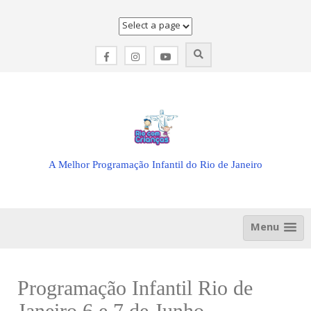
Skip
to
content
A Melhor Programação Infantil do Rio de Janeiro
Menu
Programação Infantil Rio de
Janeiro 6 e 7 de Junho