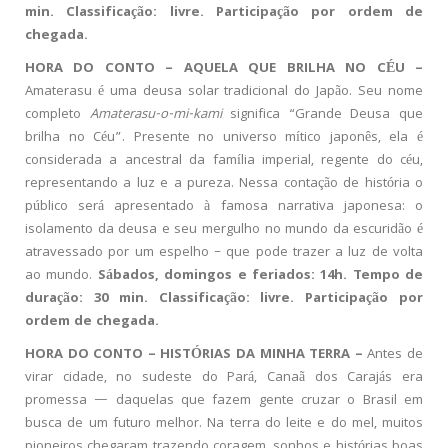
min. Classificação: livre.
Participação por ordem de
chegada.
HORA DO CONTO – AQUELA QUE BRILHA NO CÉU –
Amaterasu é uma deusa solar tradicional do Japão. Seu nome
completo
Amaterasu-o-mi-kami
significa “Grande Deusa que
brilha no Céu”. Presente no universo mítico japonês, ela é
considerada a ancestral da família imperial, regente do céu,
representando a luz e a pureza. Nessa contação de história o
público será apresentado à famosa narrativa japonesa: o
isolamento da deusa e seu mergulho no mundo da escuridão é
atravessado por um espelho – que pode trazer a luz de volta
ao mundo.
Sábados, domingos e feriados: 14h.
Tempo de
duração: 30 min. Classificação: livre.
Participação por
ordem de chegada.
HORA DO CONTO – HISTÓRIAS DA MINHA TERRA –
Antes de
virar cidade, no sudeste do Pará, Canaã dos Carajás era
promessa — daquelas que fazem gente cruzar o Brasil em
busca de um futuro melhor. Na terra do leite e do mel, muitos
pioneiros chegaram trazendo coragem, sonhos e histórias boas