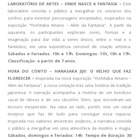
LABORATÓRIO DE ARTES – ONDE NASCE A FANTASIA –
Este
laboratório convida o público a mergulhar no universo dos
sonhos para inventar personagens encantados, inspirados na
exposição “Yoshitaka Amano – Além da Fantasia”. A partir da
aquarela, os participantes exploram cores, formas e a
imaginação para dar vida a seres únicos, entre o real e o
fantástico, em uma experiência sensível de criação artística.
Sábados e Feriados: 15h e 17h. Domingos: 11h, 15h e 17h.
Classificação: a partir de 7 anos.
HORA DO CONTO – HANASAKA JIJII: O VELHO QUE FAZ
FLORESCER –
Inspirada na nova exposição “Yoshitaka Amano –
Além da Fantasia”, a nova contação traz uma história de tradição
japonesa. A narração acompanha a história de um bondoso
casal de idosos e de seu cãozinho Shiro, que encontram um
tesouro inesperado. Na casa ao lado, porém, vive um casal
invejoso que faz de tudo para conseguir essa riqueza.
Inspirada nos saberes ancestrais asiáticos, a narrativa convida
o público a mergulhar em uma atmosfera de mistério e magia.
Sábados, domingos e feriados: 14h.
Tempo de duração: 30