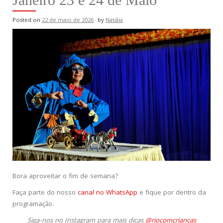
Posted on
22 de maio de 2026
by
Natália
Bora aproveitar o fim de semana?
Faça parte do nosso
canal no WhatsApp
e fique por dentro da
programação.
Siga-nos no Instagram para mais dicas
@riocomcriancas