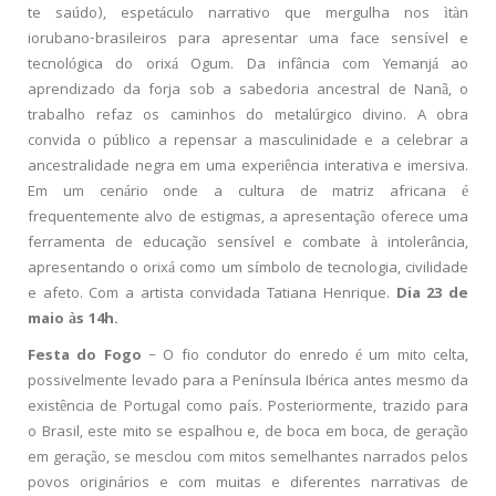
te saúdo), espetáculo narrativo que mergulha nos ìtàn
iorubano-brasileiros para apresentar uma face sensível e
tecnológica do orixá Ogum. Da infância com Yemanjá ao
aprendizado da forja sob a sabedoria ancestral de Nanã, o
trabalho refaz os caminhos do metalúrgico divino. A obra
convida o público a repensar a masculinidade e a celebrar a
ancestralidade negra em uma experiência interativa e imersiva.
Em um cenário onde a cultura de matriz africana é
frequentemente alvo de estigmas, a apresentação oferece uma
ferramenta de educação sensível e combate à intolerância,
apresentando o orixá como um símbolo de tecnologia, civilidade
e afeto. Com a artista convidada Tatiana Henrique.
Dia 23 de
maio às 14h.
Festa do Fogo
– O fio condutor do enredo é um mito celta,
possivelmente levado para a Península Ibérica antes mesmo da
existência de Portugal como país. Posteriormente, trazido para
o Brasil, este mito se espalhou e, de boca em boca, de geração
em geração, se mesclou com mitos semelhantes narrados pelos
povos originários e com muitas e diferentes narrativas de