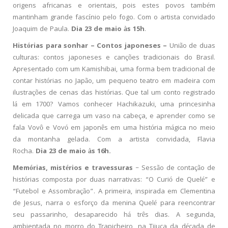
origens africanas e orientais, pois estes povos também
mantinham grande fascínio pelo fogo. Com o artista convidado
Joaquim de Paula.
Dia 23 de maio às 15h
.
Histórias para sonhar – Contos japoneses –
União de duas
culturas: contos japoneses e canções tradicionais do Brasil.
Apresentado com um Kamishibai, uma forma bem tradicional de
contar histórias no Japão, um pequeno teatro em madeira com
ilustrações de cenas das histórias. Que tal um conto registrado
lá em 1700? Vamos conhecer Hachikazuki, uma princesinha
delicada que carrega um vaso na cabeça, e aprender como se
fala Vovô e Vovó em japonês em uma história mágica no meio
da montanha gelada. Com a artista convidada, Flavia
Rocha.
Dia
23 de maio às 16h.
Memórias, mistérios e travessuras
– Sessão de contação de
histórias composta por duas narrativas: “O Curió de Quelé” e
“Futebol e Assombração”. A primeira, inspirada em Clementina
de Jesus, narra o esforço da menina Quelé para reencontrar
seu passarinho, desaparecido há três dias. A segunda,
ambientada no morro do Trapicheiro, na Tijuca da década de