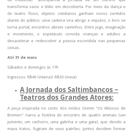
de Inutilezas” acompanha a jornada de um menino que
transforma vazio e tédio em descoberta. Por meio da dança e
do teatro físico, objetos cotidianos ganham novos sentidos
diante do público: uma cadeira vira abrigo e impulso, o livro se
torna portal, encontros abrem caminhos. Entre jogo, imaginação
e movimento, o espetáculo convida crianças e adultos a
desacelerar e redescobrir a poesia escondida nas pequenas
coisas.
Até 31 de maio
Sábados e domingos às 17h
Ingressos: R$40 (inteira)/ R$20 (meia)
A Jornada dos Saltimbancos –
Teatros dos Grandes Atores:
A peça inspirada no conto dos irmãos Grimm “Os Músicos de
Bremen” narra a história do encontro de quatro animais (um
jumento, um cachorro, uma galinha e uma gata), que devido a
maus tratos, fugiram de seus patrões. Juntos decidem formar