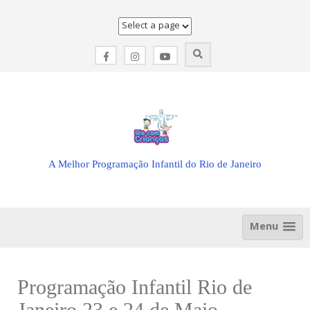
Skip
to
content
A Melhor Programação Infantil do Rio de Janeiro
Menu
Programação Infantil Rio de
Janeiro 23 e 24 de Maio