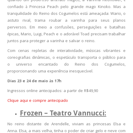
quando um poderoso artefato mágico, a Varinha Redflower, é
confiado à Princesa Peach pelo grande mago Kinoko. Mas a
tranquilidade do Reino dos Cogumelos está ameaçada: Wario, o
astuto rival, trama roubar a varinha para seus planos
perversos. Em meio a confusões, perseguições e batalhas
épicas, Mario, Luigi, Peach e o adorável Toad precisam trabalhar
juntos para proteger a varinha e salvar o reino.
Com cenas repletas de interatividade, músicas vibrantes e
coreografias dinâmicas, o espetáculo transporta o público para
o universo encantado do Reino dos Cogumelos,
proporcionando uma experiência inesquecível.
Dias 23 e 24 de maio às 17h
Ingressos online antecipados: a partir de R$49,90
Clique aqui e compre antecipado
Frozen – Teatro Vannucci:
No reino distante de Arendelle, viviam as princesas Elsa e
Anna. Elsa, a mais velha, tinha o poder de criar gelo e neve com