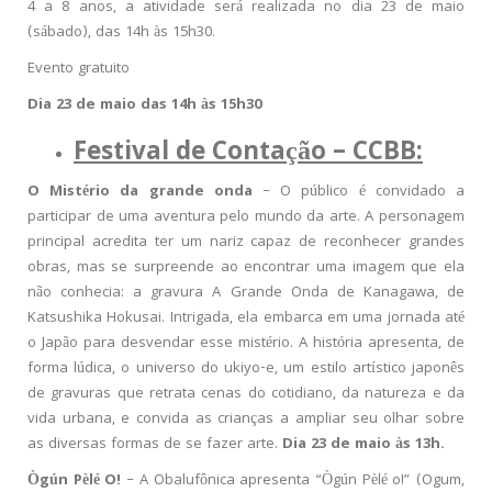
4 a 8 anos, a atividade será realizada no dia 23 de maio
(sábado), das 14h às 15h30.
Evento gratuito
Dia 23 de maio das 14h às 15h30
Festival de Contação – CCBB:
O Mistério da grande onda
– O público é convidado a
participar de uma aventura pelo mundo da arte. A personagem
principal acredita ter um nariz capaz de reconhecer grandes
obras, mas se surpreende ao encontrar uma imagem que ela
não conhecia: a gravura A Grande Onda de Kanagawa, de
Katsushika Hokusai. Intrigada, ela embarca em uma jornada até
o Japão para desvendar esse mistério. A história apresenta, de
forma lúdica, o universo do ukiyo-e, um estilo artístico japonês
de gravuras que retrata cenas do cotidiano, da natureza e da
vida urbana, e convida as crianças a ampliar seu olhar sobre
as diversas formas de se fazer arte.
Dia
23 de maio às 13h.
Ògún Pèlé O!
– A Obalufônica apresenta “Ògún Pèlé o!” (Ogum,