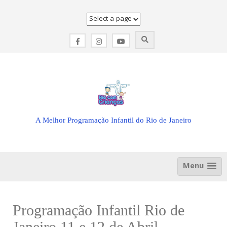
Skip
to
content
A Melhor Programação Infantil do Rio de Janeiro
Menu
Programação Infantil Rio de
Janeiro 11 e 12 de Abril