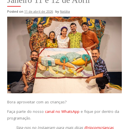
Posted on
11 de abril de 2026
by
Natália
Bora aproveitar com as crianças?
Faça parte do nosso
canal no WhatsApp
e fique por dentro da
programação.
Siga-nos no Instagram para mais dicas
@riocomcriancas