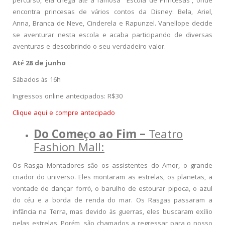
percurso, ela chega até a famosa “Escola de Princesas”, onde
encontra princesas de vários contos da Disney: Bela, Ariel,
Anna, Branca de Neve, Cinderela e Rapunzel. Vanellope decide
se aventurar nesta escola e acaba participando de diversas
aventuras e descobrindo o seu verdadeiro valor.
Até 28 de junho
Sábados às 16h
Ingressos online antecipados: R$30
Clique aqui e compre antecipado
Do Começo ao Fim –
Teatro
Fashion Mall:
Os Rasga Montadores são os assistentes do Amor, o grande
criador do universo. Eles montaram as estrelas, os planetas, a
vontade de dançar forró, o barulho de estourar pipoca, o azul
do céu e a borda de renda do mar. Os Rasgas passaram a
infância na Terra, mas devido às guerras, eles buscaram exílio
pelas estrelas. Porém, são chamados a regressar para o nosso