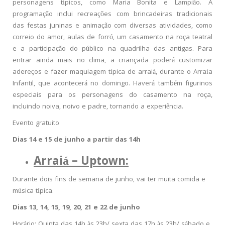
personagens típicos, como Maria Bonita e Lampião. A
programação inclui recreações com brincadeiras tradicionais
das festas juninas e animação com diversas atividades, como
correio do amor, aulas de forró, um casamento na roça teatral
e a participação do público na quadrilha das antigas. Para
entrar ainda mais no clima, a criançada poderá customizar
adereços e fazer maquiagem típica de arraiá, durante o Arraía
Infantil, que acontecerá no domingo. Haverá também figurinos
especiais para os personagens do casamento na roça,
incluindo noiva, noivo e padre, tornando a experiência.
Evento gratuito
Dias 14 e 15 de junho a partir das 14h
Arraiá – Uptown:
Durante dois fins de semana de junho, vai ter muita comida e
música típica.
Dias 13, 14, 15, 19, 20, 21 e 22 de junho
Horário: Quinta das 14h às 23h/ sexta das 17h às 23h/ sábado e