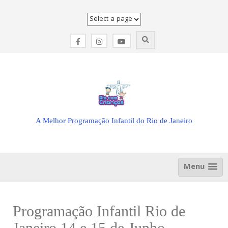
Skip
to
content
A Melhor Programação Infantil do Rio de Janeiro
Menu
Programação Infantil Rio de
Janeiro 14 e 15 de Junho