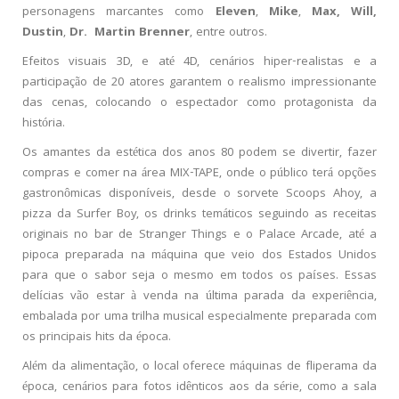
personagens marcantes como
Eleven
,
Mike
,
Max, Will,
Dustin
,
Dr. Martin Brenner
, entre outros.
Efeitos visuais 3D, e até 4D, cenários hiper-realistas e a
participação de 20 atores garantem o realismo impressionante
das cenas, colocando o espectador como protagonista da
história.
Os amantes da estética dos anos 80 podem se divertir, fazer
compras e comer na área MIX-TAPE, onde o público terá opções
gastronômicas disponíveis, desde o sorvete Scoops Ahoy, a
pizza da Surfer Boy, os drinks temáticos seguindo as receitas
originais no bar de Stranger Things e o Palace Arcade, até a
pipoca preparada na máquina que veio dos Estados Unidos
para que o sabor seja o mesmo em todos os países. Essas
delícias vão estar à venda na última parada da experiência,
embalada por uma trilha musical especialmente preparada com
os principais hits da época.
Além da alimentação, o local oferece máquinas de fliperama da
época, cenários para fotos idênticos aos da série, como a sala