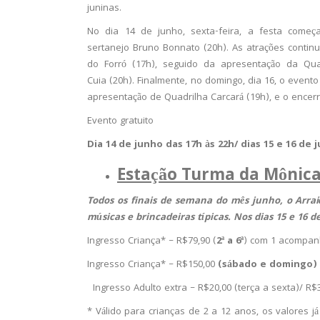
juninas.
No dia 14 de junho, sexta-feira, a festa come
sertanejo Bruno Bonnato (20h). As atrações conti
do Forró (17h), seguido da apresentação da Qu
Cuia (20h). Finalmente, no domingo, dia 16, o evento
apresentação de Quadrilha Carcará (19h), e o encerr
Evento gratuito
Dia 14 de junho das 17h às 22h/ dias 15 e 16 de 
Estação Turma da Mônica
Todos os finais de semana do mês junho, o Arra
músicas e brincadeiras típicas. Nos dias 15 e 16
Ingresso Criança* – R$79,90 (
2ª a 6ª
) com 1 acompanh
Ingresso Criança* – R$150,00
(sábado e domingo)
Ingresso Adulto extra – R$20,00 (terça a sexta)/ R
* Válido para crianças de 2 a 12 anos, os valores j