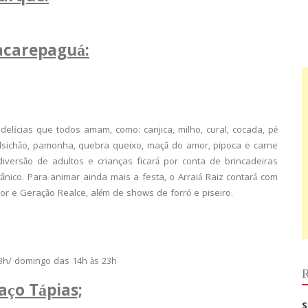
acarepaguá:
delícias que todos amam, como: canjica, milho, cural, cocada, pé
alsichão, pamonha, quebra queixo, maçã do amor, pipoca e carne
iversão de adultos e crianças ficará por conta de brincadeiras
ânico. Para animar ainda mais a festa, o Arraiá Raiz contará com
or e Geração Realce, além de shows de forró e piseiro.
23h/ domingo das 14h às 23h
R
aço Tápias;
S