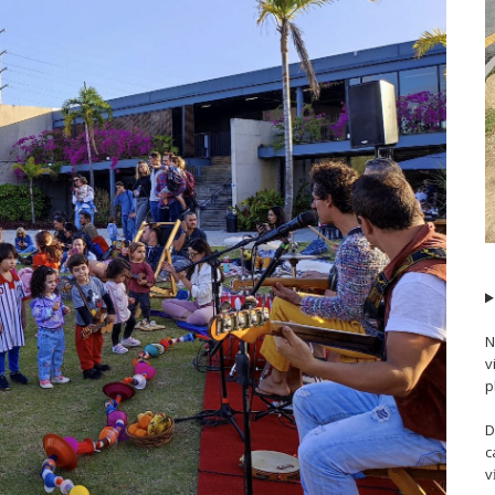
N
v
p
D
c
v