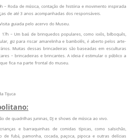
h – Roda de música, contação de história e movimento inspirada
ianças de até 3 anos acompanhadas dos responsáveis.
Visita guiada pelo acervo do Museu.
17h – Um baú de brinquedos populares, como ioiôs, bilboquês,
ular, giz para riscar amarelinha e bambolês, é aberto pelos arte-
ários. Muitas dessas brincadeiras são baseadas em esculturas
ares – brincadeiras e brincantes. A ideia é estimular o público a
 que fica na parte frontal do museu.
da Tijuca
olitano:
ão de quadrilhas juninas, DJ e shows de música ao vivo.
ianças e barraquinhas de comidas típicas, como salsichão,
o de fubá, pamonha, cocada, paçoca, pipoca e outras delícias