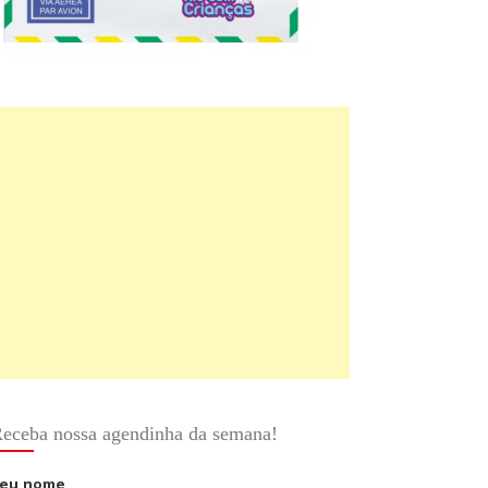
eceba nossa agendinha da semana!
eu nome