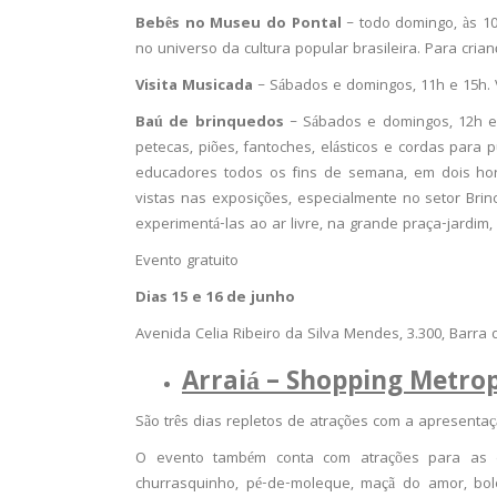
Bebês no Museu do Pontal
– todo domingo, às 10
no universo da cultura popular brasileira. Para cr
Visita Musicada
– Sábados e domingos, 11h e 15h. 
Baú de brinquedos
– Sábados e domingos, 12h e 
petecas, piões, fantoches, elásticos e cordas para p
educadores todos os fins de semana, em dois hor
vistas nas exposições, especialmente no setor Brinc
experimentá-las ao ar livre, na grande praça-jardim,
Evento gratuito
Dias 15 e 16 de junho
Avenida Celia Ribeiro da Silva Mendes, 3.300, Barra 
Arraiá – Shopping Metrop
São três dias repletos de atrações com a apresentaç
O evento também conta com atrações para as cr
churrasquinho, pé-de-moleque, maçã do amor, bol