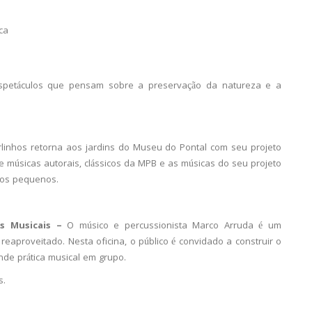
ca
spetáculos que pensam sobre a preservação da natureza e a
rlinhos retorna aos jardins do Museu do Pontal com seu projeto
ne músicas autorais, clássicos da MPB e as músicas do seu projeto
a os pequenos.
os Musicais –
O músico e percussionista Marco Arruda é um
reaproveitado. Nesta oficina, o público é convidado a construir o
nde prática musical em grupo.
s.