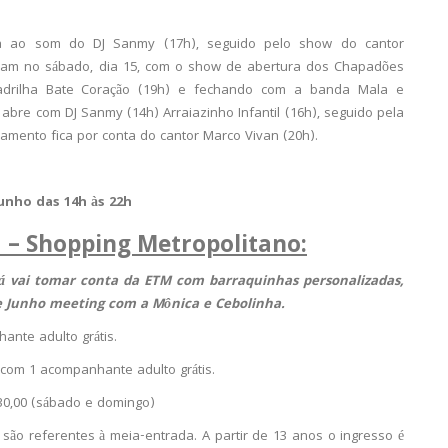
ça ao som do DJ Sanmy (17h), seguido pelo show do cantor
nuam no sábado, dia 15, com o show de abertura dos Chapadões
adrilha Bate Coração (19h) e fechando com a banda Mala e
 abre com DJ Sanmy (14h) Arraiazinho Infantil (16h), seguido pela
amento fica por conta do cantor Marco Vivan (20h).
junho das 14h às 22h
 – Shopping Metropolitano:
iá vai tomar conta da ETM com barraquinhas personalizadas,
 de Junho meeting com a Mônica e Cebolinha.
ante adulto grátis.
com 1 acompanhante adulto grátis.
$30,00 (sábado e domingo)
á são referentes à meia-entrada. A partir de 13 anos o ingresso é