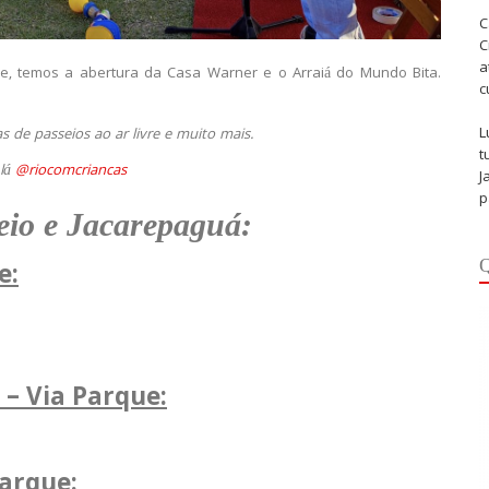
C
C
a
e, temos a abertura da Casa Warner e o Arraiá do Mundo Bita.
c
L
 de passeios ao ar livre e muito mais.
t
 lá
@riocomcriancas
J
p
eio e Jacarepaguá:
Q
e:
– Via Parque:
Parque: