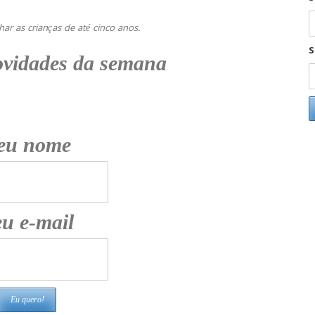
r as crianças de até cinco anos.
S
ovidades da semana
eu nome
u e-mail