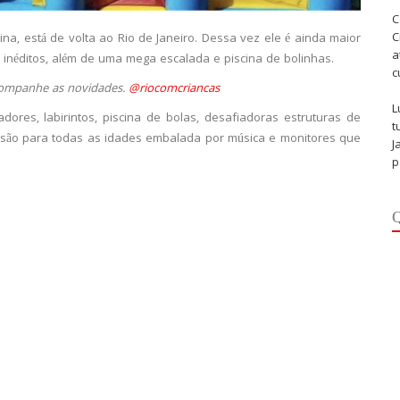
C
C
ina, está de volta ao Rio de Janeiro. Dessa vez ele é ainda maior
a
s inéditos, além de uma mega escalada e piscina de bolinhas.
c
companhe as novidades.
@riocomcriancas
L
res, labirintos, piscina de bolas, desafiadoras estruturas de
t
ersão para todas as idades embalada por música e monitores que
J
p
Q