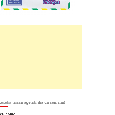
eceba nossa agendinha da semana!
eu nome