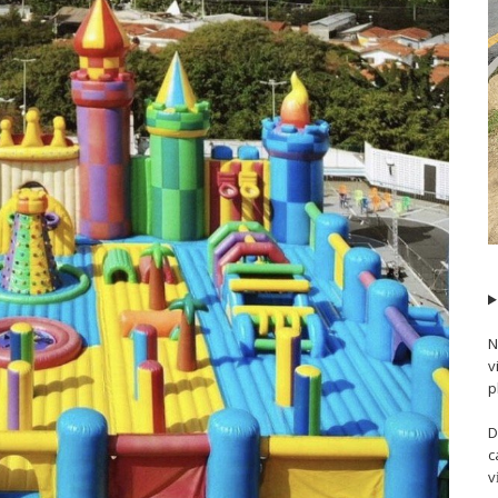
N
v
p
D
c
v