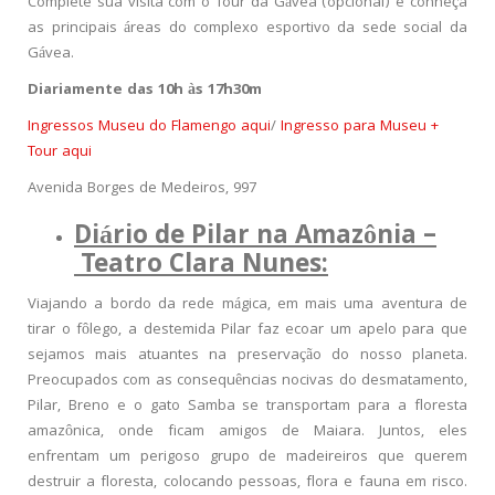
Complete sua visita com o Tour da Gávea (opcional) e conheça
as principais áreas do complexo esportivo da sede social da
Gávea.
Diariamente das 10h às 17h30m
Ingressos Museu do Flamengo aqui
/
Ingresso para Museu +
Tour aqui
Avenida Borges de Medeiros, 997
Diário de Pilar na Amazônia –
Teatro Clara Nunes:
Viajando a bordo da rede mágica, em mais uma aventura de
tirar o fôlego, a destemida Pilar faz ecoar um apelo para que
sejamos mais atuantes na preservação do nosso planeta.
Preocupados com as consequências nocivas do desmatamento,
Pilar, Breno e o gato Samba se transportam para a floresta
amazônica, onde ficam amigos de Maiara. Juntos, eles
enfrentam um perigoso grupo de madeireiros que querem
destruir a floresta, colocando pessoas, flora e fauna em risco.