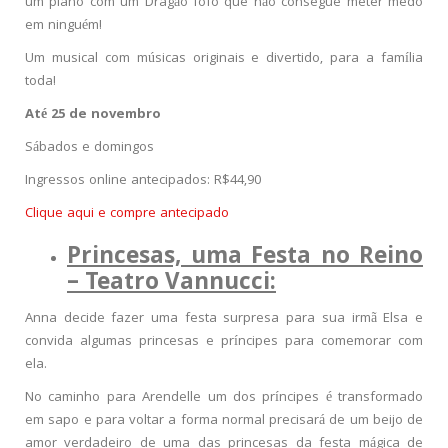
um plano com um Dragão fofo que não consegue meter medo
em ninguém!
Um musical com músicas originais e divertido, para a família
toda!
Até 25 de novembro
Sábados e domingos
Ingressos online antecipados: R$44,90
Clique aqui e compre antecipado
Princesas, uma Festa no Reino
– Teatro Vannucci:
Anna decide fazer uma festa surpresa para sua irmã Elsa e
convida algumas princesas e príncipes para comemorar com
ela.
No caminho para Arendelle um dos príncipes é transformado
em sapo e para voltar a forma normal precisará de um beijo de
amor verdadeiro de uma das princesas da festa mágica de