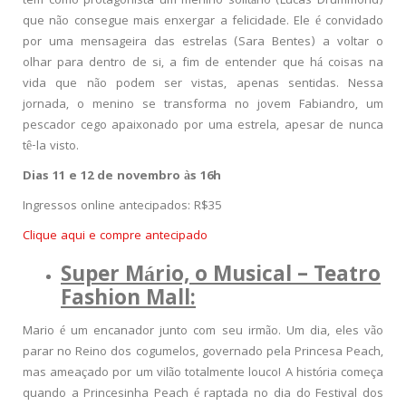
tem como protagonista um menino solitário (Lucas Drummond)
que não consegue mais enxergar a felicidade. Ele é convidado
por uma mensageira das estrelas (Sara Bentes) a voltar o
olhar para dentro de si, a fim de entender que há coisas na
vida que não podem ser vistas, apenas sentidas. Nessa
jornada, o menino se transforma no jovem Fabiandro, um
pescador cego apaixonado por uma estrela, apesar de nunca
tê-la visto.
Dias 11 e 12 de novembro às 16h
Ingressos online antecipados: R$35
Clique aqui e compre antecipado
Super Mário, o Musical – Teatro
Fashion Mall:
Mario é um encanador junto com seu irmão. Um dia, eles vão
parar no Reino dos cogumelos, governado pela Princesa Peach,
mas ameaçado por um vilão totalmente louco! A história começa
quando a Princesinha Peach é raptada no dia do Festival dos