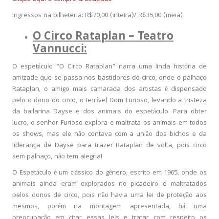
Ingressos na bilheteria: R$70,00 (inteira)/ R$35,00 (meia)
O Circo Rataplan – Teatro
Vannucci:
O espetáculo “O Circo Rataplan” narra uma linda história de
amizade que se passa nos bastidores do circo, onde o palhaço
Rataplan, o amigo mais camarada dos artistas é dispensado
pelo o dono do circo, o terrível Dom Furioso, levando a tristeza
da bailarina Dayse e dos animais do espetáculo. Para obter
lucro, o senhor Furioso explora e maltrata os animais em todos
os shows, mas ele não contava com a união dos bichos e da
liderança de Dayse para trazer Rataplan de volta, pois circo
sem palhaço, não tem alegria!
O Espetáculo é um clássico do gênero, escrito em 1965, onde os
animais ainda eram explorados no picadeiro e maltratados
pelos donos de circo, pois não havia uma lei de proteção aos
mesmos, porém na montagem apresentada, há uma
preocupação em citar essas leis e tratar com respeito os