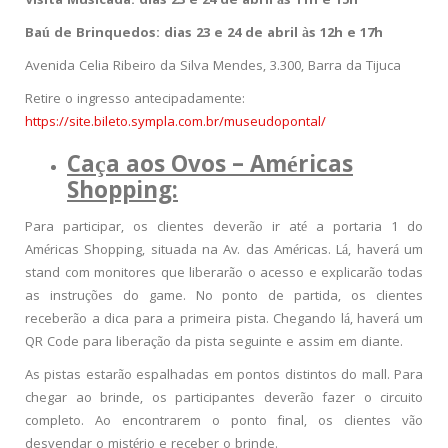
Visita Musicada: dias 23 e 24 de abril às 11h e 15h
Baú de Brinquedos: dias 23 e 24 de abril às 12h e 17h
Avenida Celia Ribeiro da Silva Mendes, 3.300, Barra da Tijuca
Retire o ingresso antecipadamente:
https://site.bileto.sympla.com.br/museudopontal/
Caça aos Ovos – Américas
Shopping:
Para participar, os clientes deverão ir até a portaria 1 do
Américas Shopping, situada na Av. das Américas. Lá, haverá um
stand com monitores que liberarão o acesso e explicarão todas
as instruções do game. No ponto de partida, os clientes
receberão a dica para a primeira pista. Chegando lá, haverá um
QR Code para liberação da pista seguinte e assim em diante.
As pistas estarão espalhadas em pontos distintos do mall. Para
chegar ao brinde, os participantes deverão fazer o circuito
completo. Ao encontrarem o ponto final, os clientes vão
desvendar o mistério e receber o brinde.