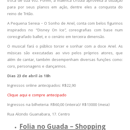
troca de sua voz. Porém, a maléfica Úrsula aproveita a situação
para por seus planos em ação, dentre eles a conquista do
reino de Tritão.
A Pequena Sereia – O Sonho de Ariel, conta com belos figurinos
inspirados no “Disney On Ice”, coreografias com base num
coreografado ballet, e o cenário em terceira dimensão.
O musical fará o público torcer e sonhar com a doce Ariel. As
músicas são executadas ao vivo pelos próprios atores, que
além de cantar, também desempenham diversas funções como:
coro, personagens e dançarinos.
Dias 23 de abril às 18h
Ingressos online antecipados: R$22,90
Clique aqui e compre antecipado
Ingressos na bilheteria: R$60,00 (inteira)/ R$13000 (meia)
Rua Alcindo Guanabara, 17. Centro
Folia no Guada – Shopping