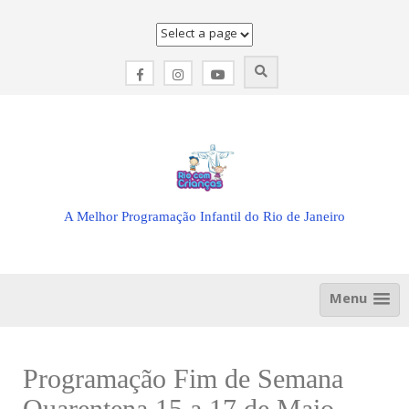
Skip
to
content
A Melhor Programação Infantil do Rio de Janeiro
Menu
Programação Fim de Semana
Quarentena 15 a 17 de Maio