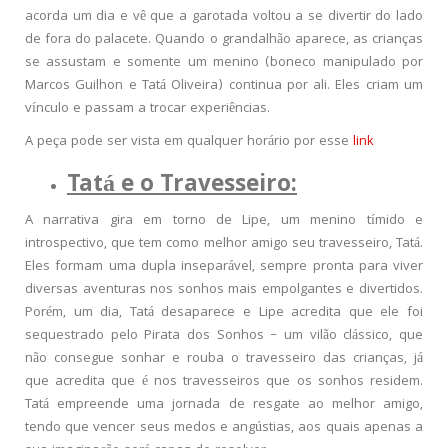
acorda um dia e vê que a garotada voltou a se divertir do lado
de fora do palacete. Quando o grandalhão aparece, as crianças
se assustam e somente um menino (boneco manipulado por
Marcos Guilhon e Tatá Oliveira) continua por ali. Eles criam um
vínculo e passam a trocar experiências.
A peça pode ser vista em qualquer horário por esse
link
Tatá e o Travesseiro:
A narrativa gira em torno de Lipe, um menino tímido e
introspectivo, que tem como melhor amigo seu travesseiro, Tatá.
Eles formam uma dupla inseparável, sempre pronta para viver
diversas aventuras nos sonhos mais empolgantes e divertidos.
Porém, um dia, Tatá desaparece e Lipe acredita que ele foi
sequestrado pelo Pirata dos Sonhos – um vilão clássico, que
não consegue sonhar e rouba o travesseiro das crianças, já
que acredita que é nos travesseiros que os sonhos residem.
Tatá empreende uma jornada de resgate ao melhor amigo,
tendo que vencer seus medos e angústias, aos quais apenas a