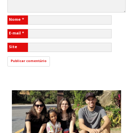
Nome
*
E-mail
*
Site