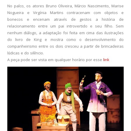
No palco, os atores Bruno Oliveira, Márcio Nascimento, Marise
Nogueira e Virgínia Martins contracenam com objetos e
bonecos e encenam através de gestos a história de
relacionamento entre um pai introvertido e seu filho. Sem
nenhum diálogo, a adaptação foi feita em cima das ilustrações
do livro de King e mostra como o desenvolvimento do
companheirismo entre os dois cresceu a partir de brincadeiras
lúdicas e do silêncio.
A peça pode ser vista em qualquer horário por esse
link