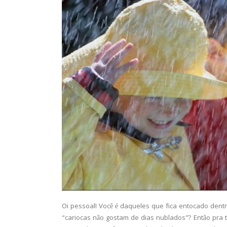
Oi pessoal! Você é daqueles que fica entocado den
“cariocas não gostam de dias nublados”? Então pra 