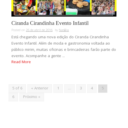
Ciranda Cirandinha Evento Infantil
Posted on
26 de abril de 2016
by
Natália
Está chegando uma nova edição do Ciranda Cirandinha
Evento Infantil. Além de moda e gastronomia voltada ao
público mirim, muitas oficinas e brincadeiras farão parte do
evento. Acompanhe a gente ...
Read More
5 of 6
« Anterior
1
…
3
4
5
6
Próximo »