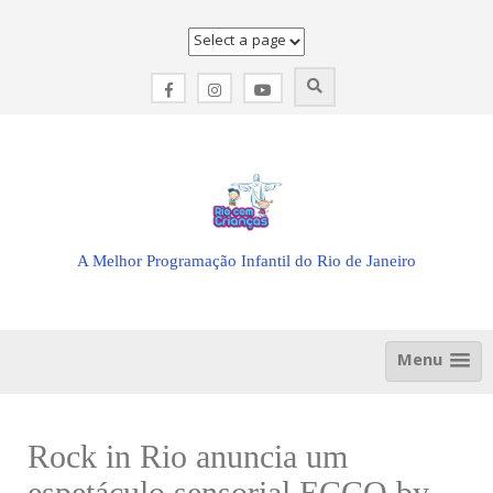
Skip
to
content
A Melhor Programação Infantil do Rio de Janeiro
Menu
Rock in Rio anuncia um
espetáculo sensorial ECCO by