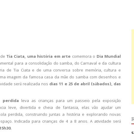
dade
Tia Ciata, uma história em arte
comemora o
Dia Mundial
ntal para a consolidação do samba, do Carnaval e da cultura
stória de Tia Ciata e de uma conversa sobre memória, cultura e
vir numa imagem da famosa casa da mãe do samba com desenhos e
ividade será realizada nos
dias 11 e 25 de abril (sábados), das
a perdida
leva as crianças para um passeio pela exposição
cia leve, divertida e cheia de fantasia, elas vão ajudar um
ola perdida, construindo juntas a história e explorando novas
R
paço. Indicada para crianças de 4 a 8 anos. A atividade será
15h30.
S