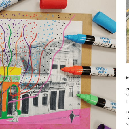
N
v
p
D
c
v