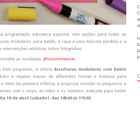
C
C
a
c
 uma programação educativa especial, com opções para todas as
L
lturas modulares para bebês, a caça a uma bússola perdida e a
t
 intervenções artísticas sobre fotografias.
J
p
proveite as novidades.
@riocomcriancas
as bem pequenas, a oficina
Esculturas modulares com bebês
Q
los e objetos macios de diferentes formas e texturas para
 o ritmo da primeira infância, a proposta convida os pequenos a
ateriais com o corpo, as mãos e os sentidos. Indicada para bebês
dia
18 de abril (sábado), das 10h30 às 11h30.