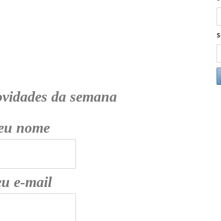
S
ovidades da semana
eu nome
u e-mail