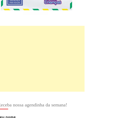
eceba nossa agendinha da semana!
eu nome