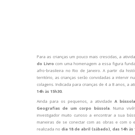
Para as crianças um pouco mais crescidas, a ativi
do Livro
com uma homenagem a essa figura fundame
afro-brasileira no Rio de Janeiro. A partir da hi
território, as crianças serão convidadas a inter
colagens. Indicada para crianças de 4 a 8 anos, a at
14h às 15h30.
Ainda para os pequenos, a atividade
A bússol
Geografias de um corpo bússola
. Numa vivên
investigador muito curioso a encontrar a sua búss
maneiras de se conectar com as obras e com o es
realizada no
dia 18 de abril (sábado), das 14h às 