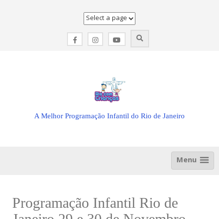
Skip
to
content
A Melhor Programação Infantil do Rio de Janeiro
Menu
Programação Infantil Rio de
Janeiro 29 e 30 de Novembro