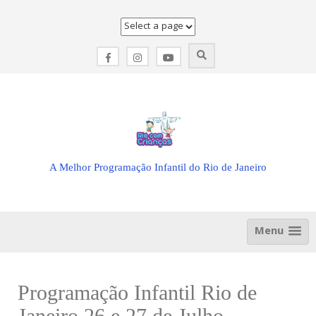
Skip
to
content
A Melhor Programação Infantil do Rio de Janeiro
Menu
Programação Infantil Rio de
Janeiro 26 e 27 de Julho