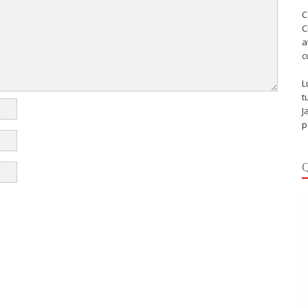
C
C
a
c
L
t
J
p
Q