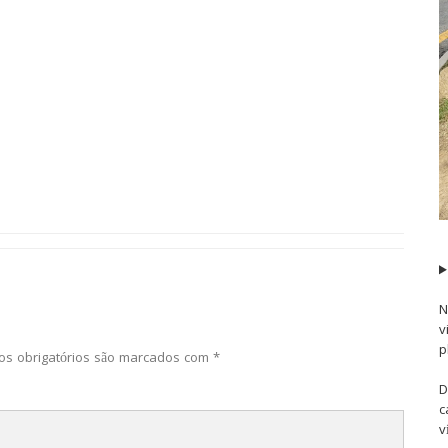
N
v
p
s obrigatórios são marcados com
*
D
c
v