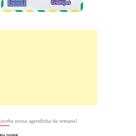
eceba nossa agendinha da semana!
eu nome