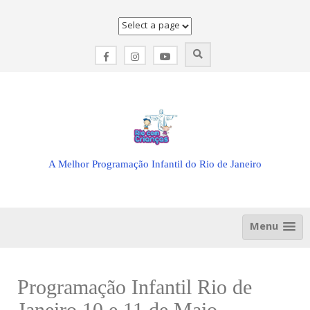
Skip
to
content
A Melhor Programação Infantil do Rio de Janeiro
Menu
Programação Infantil Rio de
Janeiro 10 e 11 de Maio