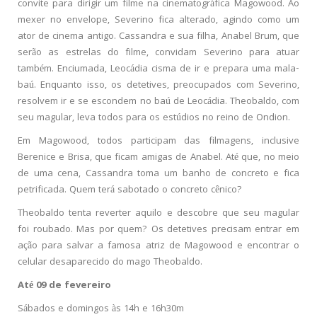
convite para dirigir um filme na cinematográfica Magowood. Ao
mexer no envelope, Severino fica alterado, agindo como um
ator de cinema antigo. Cassandra e sua filha, Anabel Brum, que
serão as estrelas do filme, convidam Severino para atuar
também. Enciumada, Leocádia cisma de ir e prepara uma mala-
baú. Enquanto isso, os detetives, preocupados com Severino,
resolvem ir e se escondem no baú de Leocádia. Theobaldo, com
seu magular, leva todos para os estúdios no reino de Ondion.
Em Magowood, todos participam das filmagens, inclusive
Berenice e Brisa, que ficam amigas de Anabel. Até que, no meio
de uma cena, Cassandra toma um banho de concreto e fica
petrificada. Quem terá sabotado o concreto cênico?
Theobaldo tenta reverter aquilo e descobre que seu magular
foi roubado. Mas por quem? Os detetives precisam entrar em
ação para salvar a famosa atriz de Magowood e encontrar o
celular desaparecido do mago Theobaldo.
Até 09 de fevereiro
Sábados e domingos às 14h e 16h30m