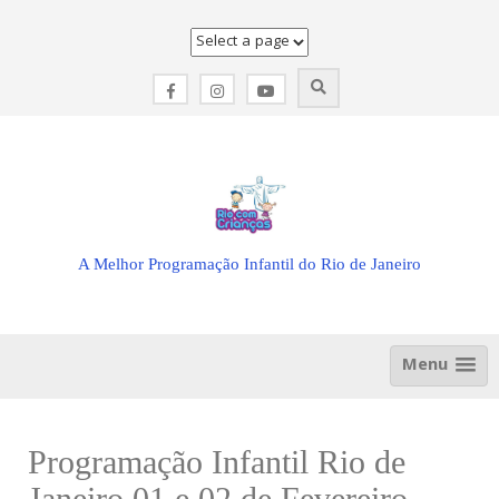
Skip
to
content
A Melhor Programação Infantil do Rio de Janeiro
Menu
Programação Infantil Rio de
Janeiro 01 e 02 de Fevereiro