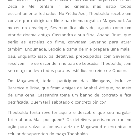
Zeca e Mel tentam ir ao cinema, mas estão todos
estranhamente fechados. No Prédio Azul, Theobaldo recebe um
convite para dirigir um filme na cinematográfica Magowood. Ao
mexer no envelope, Severino fica alterado, agindo como um
ator de cinema antigo. Cassandra e sua filha, Anabel Brum, que
serão as estrelas do filme, convidam Severino para atuar
também. Enciumada, Leocádia cisma de ir e prepara uma mala-
baú. Enquanto isso, os detetives, preocupados com Severino,
resolvem ir e se escondem no baú de Leocádia. Theobaldo, com
seu magular, leva todos para os estúdios no reino de Ondion.
Em Magowood, todos participam das filmagens, inclusive
Berenice e Brisa, que ficam amigas de Anabel. Até que, no meio
de uma cena, Cassandra toma um banho de concreto e fica
petrificada. Quem terá sabotado o concreto cênico?
Theobaldo tenta reverter aquilo e descobre que seu magular
foi roubado. Mas por quem? Os detetives precisam entrar em
ação para salvar a famosa atriz de Magowood e encontrar o
celular desaparecido do mago Theobaldo.