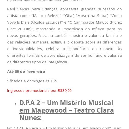
hiperatividade e déficit de atenção (TDAH).
Raul Seixas para Crianças apresenta grandes sucessos do
artista como “Maluco Beleza”, “Gita”, “Mosca na Sopa”, “Como
Vovó Já Dizia (Óculos Escuros)” e “O Carimbador Maluco (Plunct
Plact Zuuum)”, mostrando a importância do músico para as
novas gerações. A trama também mostra o valor da família e
das relações humanas, estimula o debate sobre as diferenças
e individualidades, celebra a importância do respeito às
diferentes formas de aprendizagem do ser humano e valoriza
os diferentes tipos de inteligência.
Até 09 de fevereiro
Sábados e domingos às 16h
Ingressos promocionais por R$39,90
D.P.A 2 – Um Mistério Musical
em Magowood – Teatro Clara
Nunes:
Em “D.P.A. A Peça 2 – Um Mistério Musical em Magowood”
,
Max,