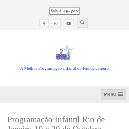
Skip
to
content
A Melhor Programação Infantil do Rio de Janeiro
Menu
Programação Infantil Rio de
Janeiro 19 e 20 de Outubro