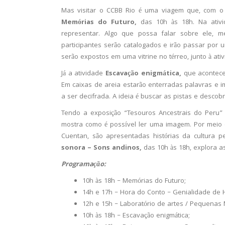
Mas visitar o CCBB Rio é uma viagem que, com o
Memórias do Futuro,
das 10h às 18h. Na ativ
representar. Algo que possa falar sobre ele, 
participantes serão catalogados e irão passar por 
serão expostos em uma vitrine no térreo, junto à ati
Já a atividade
Escavação enigmática,
que acontece
Em caixas de areia estarão enterradas palavras e
a ser decifrada. A ideia é buscar as pistas e desco
Tendo a exposição “Tesouros Ancestrais do Peru” 
mostra como é possível ler uma imagem. Por meio 
Cuentan, são apresentadas histórias da cultura pe
sonora – Sons andinos,
das 10h às 18h, explora a
Programação:
10h às 18h – Memórias do Futuro;
14h e 17h – Hora do Conto – Genialidade de 
12h e 15h – Laboratório de artes / Pequenas 
10h às 18h – Escavação enigmática;