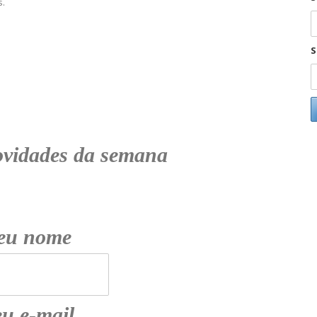
s.
S
ovidades da semana
eu nome
u e-mail