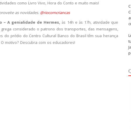
ividades como Livro Vivo, Hora do Conto e muito mais!
C
C
proveite as novidades.
@riocomcriancas
a
o – A genialidade de Hermes,
às 14h e às 17h, atividade que
c
a grega considerado o patrono dos transportes, das mensagens,
L
s do prédio do Centro Cultural Banco do Brasil têm sua herança
t
 O motivo? Descubra com os educadores!
J
p
Q