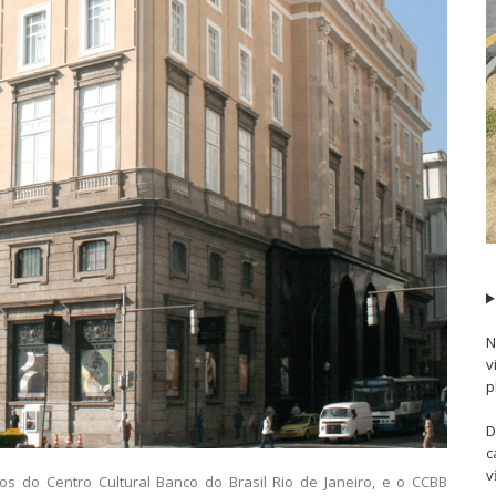
N
v
p
D
c
v
s do Centro Cultural Banco do Brasil Rio de Janeiro, e o CCBB