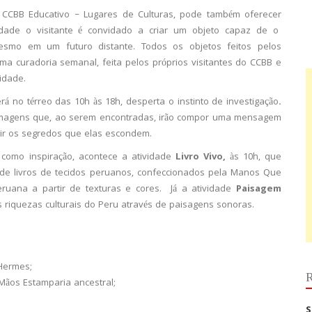
 CCBB Educativo – Lugares de Culturas, pode também oferecer
idade o visitante é convidado a criar um objeto capaz de o
mesmo em um futuro distante. Todos os objetos feitos pelos
uma curadoria semanal, feita pelos próprios visitantes do CCBB e
vidade.
rá no térreo das 10h às 18h, desperta o instinto de investigação
.
 imagens que, ao serem encontradas, irão compor uma mensagem
brir os segredos que elas escondem.
como inspiração, acontece a atividade
Livro Vivo,
às 10h, que
de livros de tecidos peruanos, confeccionados pela Manos Que
ruana a partir de texturas e cores.
Já a atividade
Paisagem
s riquezas culturais do Peru através de paisagens sonoras.
Hermes;
R
Mãos Estamparia ancestral;
S