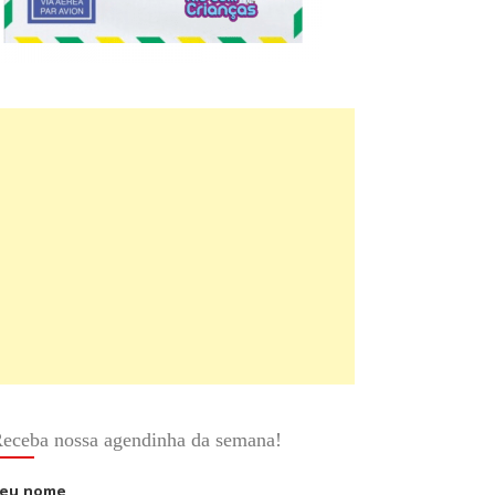
eceba nossa agendinha da semana!
eu nome