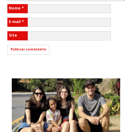
Nome
*
E-mail
*
Site