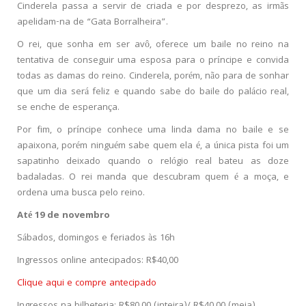
Cinderela passa a servir de criada e por desprezo, as irmãs
apelidam-na de “Gata Borralheira”.
O rei, que sonha em ser avô, oferece um baile no reino na
tentativa de conseguir uma esposa para o príncipe e convida
todas as damas do reino. Cinderela, porém, não para de sonhar
que um dia será feliz e quando sabe do baile do palácio real,
se enche de esperança.
Por fim, o príncipe conhece uma linda dama no baile e se
apaixona, porém ninguém sabe quem ela é, a única pista foi um
sapatinho deixado quando o relógio real bateu as doze
badaladas. O rei manda que descubram quem é a moça, e
ordena uma busca pelo reino.
Até 19 de novembro
Sábados, domingos e feriados às 16h
Ingressos online antecipados: R$40,00
Clique aqui e compre antecipado
Ingressos na bilheteria: R$80,00 (inteira)/ R$40,00 (meia)