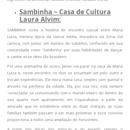
Sambinha – Casa de Cultura
Laura Alvim:
SAMBINHA conta a história do encontro casual entre Maria
Luiza, menina típica da classe média, moradora da Zona Sul
carioca, com Junior, um menino do subúrbio, conhecido em sua
comunidade como ‘Sambinha’ por suas habilidades de dançar
e cantar esse ritmo tão brasileiro.
Por uma artimanha do acaso, Júnior vai parar na casa de Maria
Luiza e, neste encontro, os dois se encantam um pelo outro e
trocam experiências. Ele mora numa casa simples com quintal e
árvores na periferia da cidade. Ela, por sua vez, está sempre
‘conectada’, se comunicando com o mundo inteiro de dentro do
seu quarto num apartamento em Copacabana. A partir da
amizade que se estabelece entre as duas crianças, as suas
famílias também passam a ser mais próximas e esse convívio
proporciona a todos uma ampliação de horizontes.
A partir das letras das músicas e do enredo simples o