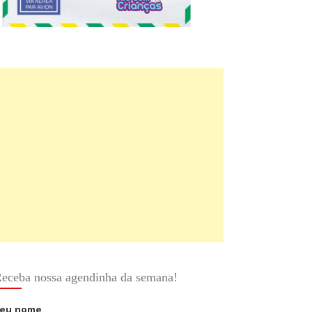
eceba nossa agendinha da semana!
eu nome