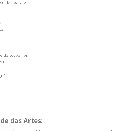
ete de abacate;
;
ce;
e de couve flor;
hu;
rião;
ade das Artes: