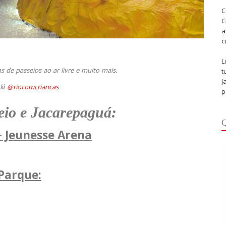
C
C
a
c
L
 de passeios ao ar livre e muito mais.
t
J
 lá
@riocomcriancas
p
eio e Jacarepaguá:
Q
– Jeunesse Arena
 Parque: