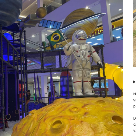
N
v
p
D
c
v