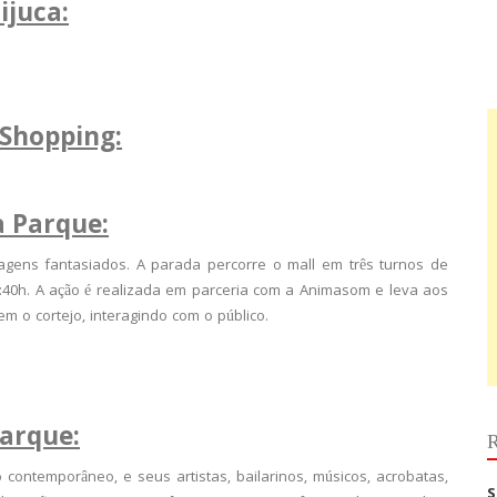
ijuca:
aShopping:
a Parque:
gens fantasiados. A parada percorre o mall em três turnos de
17:40h. A ação é realizada em parceria com a Animasom e leva aos
 o cortejo, interagindo com o público.
Parque:
R
 contemporâneo, e seus artistas, bailarinos, músicos, acrobatas,
S