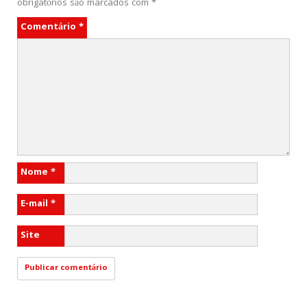
obrigatórios são marcados com
*
Comentário
*
Nome
*
E-mail
*
Site