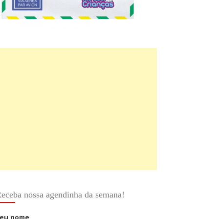
eceba nossa agendinha da semana!
eu nome