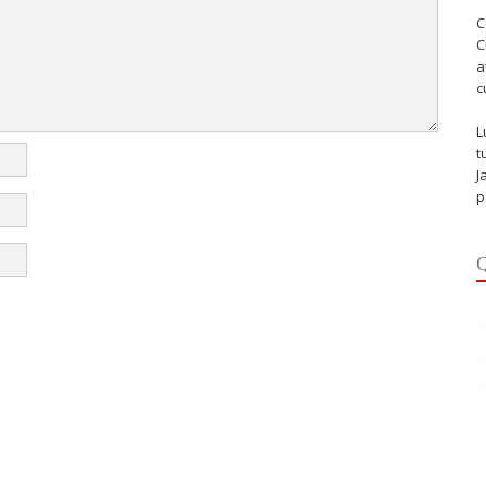
C
C
a
c
L
t
J
p
Q