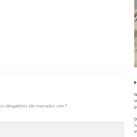
N
v
s obrigatórios são marcados com
*
p
D
c
v