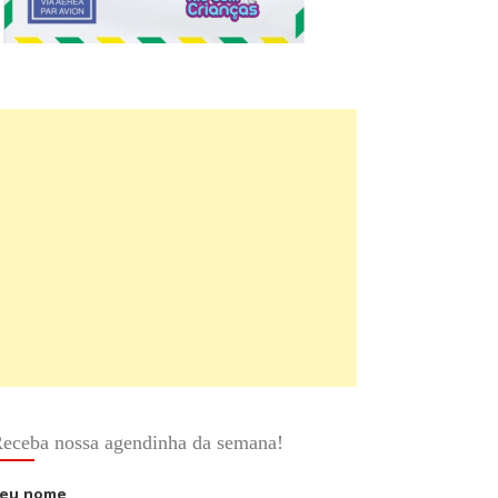
eceba nossa agendinha da semana!
eu nome