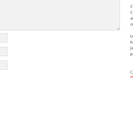
C
C
a
c
L
t
J
p
Q