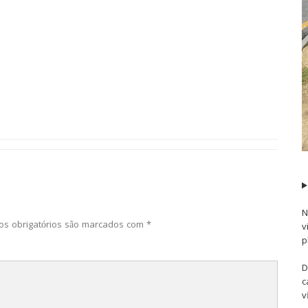
N
s obrigatórios são marcados com
*
v
p
D
c
v