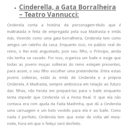
Cinderella, a Gata Borralheira
– Teatro Vannucci:
Cinderela conta a história da personagem-título que é
maltratada e feita de empregada pela sua Madrasta e irmãs
más. Vivendo como uma gata borralheira, Cinderela tem como
amigos um ratinho da casa. Enquanto isso, no palácio real do
reino, o Rei está angustiado, pois seu filho, o Príncipe, ainda
não tenha se casado. Por isso, organiza um baile e exige que
todas as jovens moças solteiras do reino estejam presentes,
para assim, o seu filho escolher uma pretendente. Entre estas
jovens solteiras, estão às irmãs de Cinderela e a própria
Cinderela. A Madrasta, sempre ambiciosa em relação ao futuro
das filhas, não hesita em prepará-las para o baile enquanto
tenta impedir que Cinderela vá a Festa Real. O que ela não
contava era com ajuda da Fada Madrinha, que dá a Cinderela
uma carruagem e um belo vestido para ela ir ao baile. Como
nada é perfeito, Cinderela tem que estar de volta até meia-
noite, hora em que o feitiço será desfeito.