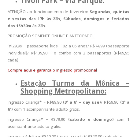
Tivoli Park – Via Parque:
ATENÇÃO ao funcionamento de fevereiro:
Segundas, quintas
e sextas das 17h às 22h, Sábados, domingos e feriados
das 15h30m às 22h.
PROMOÇÃO SOMENTE ONLINE E ANTECIPADO:
R$29,99 – passaporte kids – 02 a 06 anos/ R$74,99 (passaporte
individual)/ R$139,90 – o combo com 2 passaportes (R$69,95
cada)
Compre aqui e garanta o ingresso promocional
Estação Turma da Mônica –
Shopping Metropolitano:
Ingresso Criança* – R$89,90 (
3ª a 6ª – day use
)/ R$59,90
(3ª a
6ª)
com 1 acompanhante adulto grátis.
Ingresso Criança* – R$79,90
(sábado e domingo)
com 1
acompanhante adulto grátis.
Ingresso Adulto – R$10,00 (terça a sexta)/ R$20,00 (sábado e