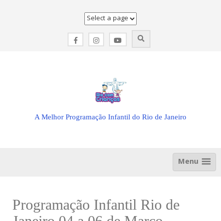
Skip
to
content
A Melhor Programação Infantil do Rio de Janeiro
Menu
Programação Infantil Rio de
Janeiro 04 a 06 de Março