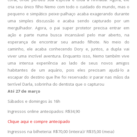
coral, onde perdeu sua esposa e toda a ninhada. Agora, ele
cria seu único filho Nemo com todo o cuidado do mundo, mas o
pequeno e simpático peixe-palhaço acaba exagerando durante
uma simples discussão e acaba sendo capturado por um
mergulhador. Agora, o pai super protetor precisa entrar em
ação e parte numa busca incansável pelo mar aberto, na
esperança de encontrar seu amado filhote. No meio do
caminho, ele acaba conhecendo Dory e, juntos, a dupla vai
viver uma incrível aventura. Enquanto isso, Nemo também vive
uma intensa experiência ao lado de seus novos amigos
habitantes de um aquário, pois eles precisam ajudá-lo a
escapar do destino que lhe foi reservado: ir parar nas mãos da
terrível Darla, sobrinha do dentista que o capturou
Até 27 de março
Sábados e domingos às 16h
Ingressos online antecipados: R$34,90
Clique aqui e compre antecipado
Ingressos na bilheteria: R$70,00 (inteira)/ R$35,00 (meia)