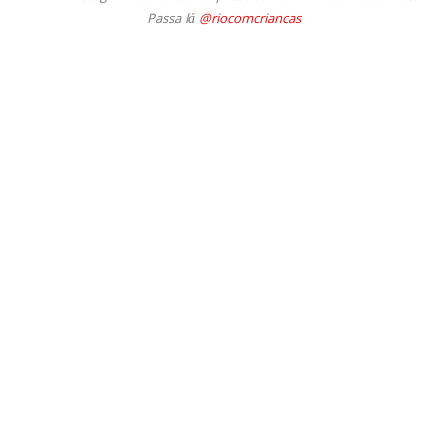
Passa lá
@riocomcriancas