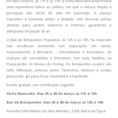
Em dois horários, às 11h e às 15h, a Visita Musicada proporciona
uma experiência lúdica ao público, em que a música amplia a
percepção das obras de arte em exposição. O espaço
expositivo é bastante amplo e arejado, com diversas portas
abertas para jardins externos e internos, garantindo a
adequada circulação de ar.
O Baú de Brinquedos Populares, às 12h e às 16h, foi inspirado
nas esculturas existentes nas exposições em cartaz,
especialmente a Brincares – brincadeiras e brincantes. As
crianças são convidadas a brincarem, com suas famílias, na
Praça-Jardim do Museu do Pontaç. Os brinquedos usados são
ioiôs, bilboquês, petecas, piões, fantoches, elásticos e cordas
para pular, giz para riscar amarelinha e bambolês.
Evento gratuito com contribuição sugerida
Visita Musicada: dias 05 e 06 de março às 11h e 15h
Baú de Brinquedos: dias 05 e 06 de março às 12h e 16h
Avenida Celia Ribeiro da Silva Mendes, 3.300, Barra da Tijuca