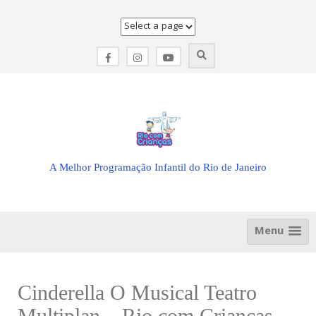
Skip
to
content
A Melhor Programação Infantil do Rio de Janeiro
Menu
Cinderella O Musical Teatro
Multiplan – Rio com Crianças