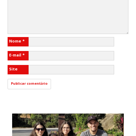
Nome
*
E-mail
*
Site