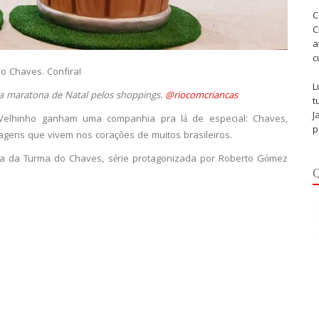
C
C
a
c
o Chaves. Confira!
L
 maratona de Natal pelos shoppings.
@riocomcriancas
t
J
 Velhinho ganham uma companhia pra lá de especial: Chaves,
p
gens que vivem nos corações de muitos brasileiros.
ura da Turma do Chaves, série protagonizada por Roberto Gómez
Q