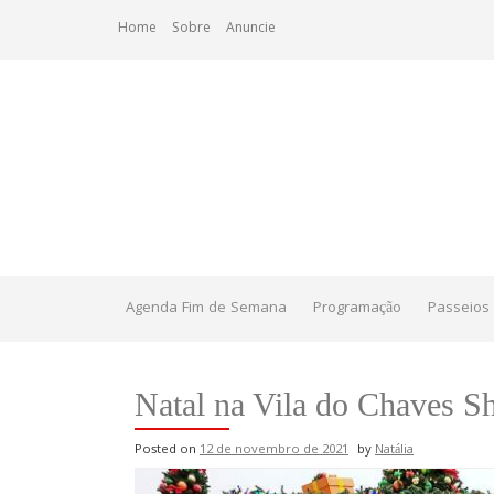
Skip
Home
Sobre
Anuncie
to
content
Agenda Fim de Semana
Programação
Passeios 
Natal na Vila do Chaves S
Posted on
12 de novembro de 2021
by
Natália