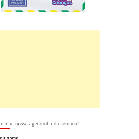
eceba nossa agendinha da semana!
eu nome