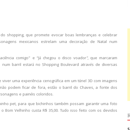
al do shopping, que promete evocar boas lembranças e celebrar
rsonagens mexicanos estrelam uma decoração de Natal num
aciência comigo” e “Já chegou o disco voador”, que marcaram
num barril estará no Shopping Boulevard através de diversas
s e viver uma experiência cenográfica em um túnel 3D com imagens
 não podem ficar de fora, estão o barril do Chaves, a fonte dos
sonagens e painéis coloridos.
ninho pet, para que bichinhos também possam garantir uma foto
om o Bom Velhinho custa R$ 35,00. Tudo isso feito com os devidos
R
S