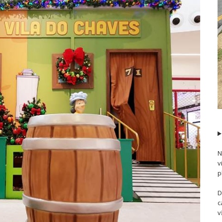
N
v
p
D
c
v