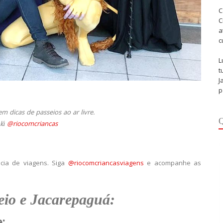
C
C
a
c
L
t
J
p
m dicas de passeios ao ar livre.
Q
 lá
@riocomcriancas
cia de viagens. Siga
@riocomcriancasviagens
e acompanhe as
eio e Jacarepaguá: