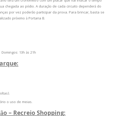
esafio terá um cronômetro com um placar que vai indicar o tempo
 sua chegada ao pódio. A duração de cada circuito dependerá do
ças por vez poderão participar da prova. Para brincar, basta se
lizado próximo à Portaria B.
| Domingos: 13h às 21h
Parque:
oltas).
ório o uso de meias.
tão – Recreio Shopping: