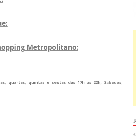
:
ue:
hopping Metropolitano:
as, quartas, quintas e sextas das 17h às 22h, Sábados,
R
S