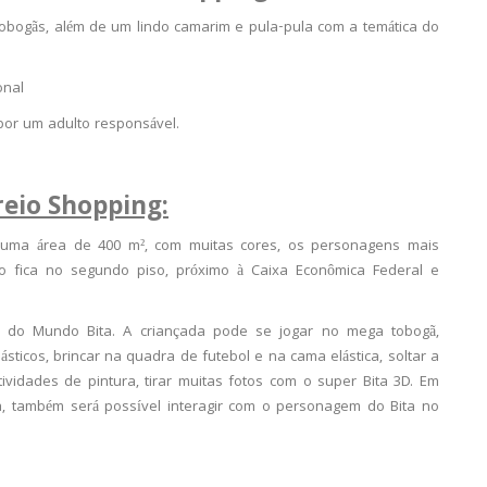
tobogãs, além de um lindo camarim e pula-pula com a temática do
onal
or um adulto responsável.
reio Shopping:
 uma área de 400 m², com muitas cores, os personagens mais
o fica no segundo piso, próximo à Caixa Econômica Federal e
ão do Mundo Bita. A criançada pode se jogar no mega tobogã,
sticos, brincar na quadra de futebol e na cama elástica, soltar a
vidades de pintura, tirar muitas fotos com o super Bita 3D. Em
, também será possível interagir com o personagem do Bita no