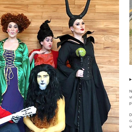
N
v
p
D
c
v