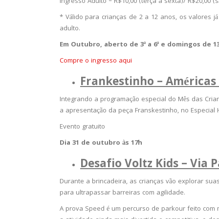
Ingresso Adulto – R$10,00 (terça a sexta)/ R$20,00 
* Válido para crianças de 2 a 12 anos, os valores j
adulto.
Em Outubro, aberto de 3ª a 6ª e domingos de 13
Compre o ingresso aqui
Frankestinho – Américas
Integrando a programação especial do Mês das Crian
a apresentação da peça Franskestinho, no Especial 
Evento gratuito
Dia 31 de outubro às 17h
Desafio Voltz Kids – Via 
Durante a brincadeira, as crianças vão explorar sua
para ultrapassar barreiras com agilidade.
A prova Speed é um percurso de
parkour
feito com m