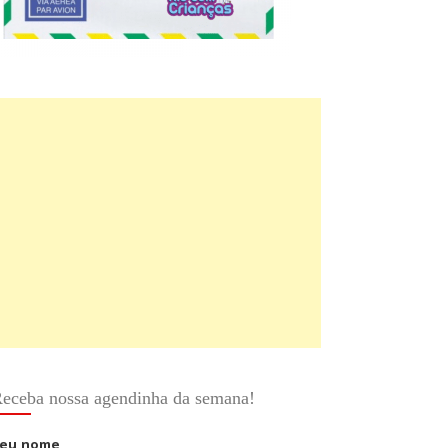
eceba nossa agendinha da semana!
eu nome