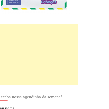
eceba nossa agendinha da semana!
eu nome