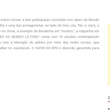
s outros shows e tem participação constante nos clipes do Mundo
a é uma das protagonistas ao lado de Dan, Lila, Tito e, claro, o
ão no show, a exemplo da Baratinha em “Insetos”, a Vaquinha em
NTRO DO MUNDO LÁ FORA” conta com 19 canções contemplando
 com a interação do público por meio das redes sociais, que
altar no espetáculo. O SHOW DO BITA é diversão garantida para
R
S