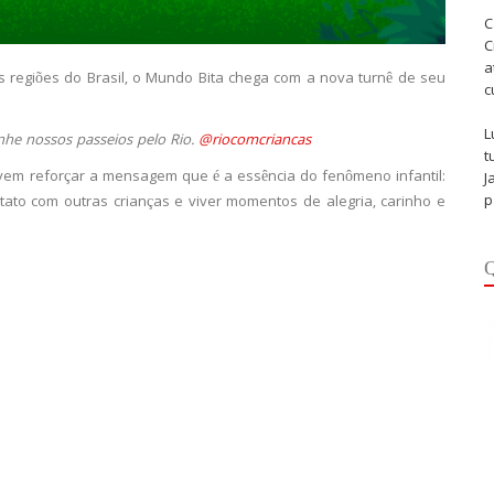
C
C
a
 regiões do Brasil, o Mundo Bita chega com a nova turnê de seu
c
L
he nossos passeios pelo Rio.
@riocomcriancas
t
 vem reforçar a mensagem que é a essência do fenômeno infantil:
J
p
ontato com outras crianças e viver momentos de alegria, carinho e
Q