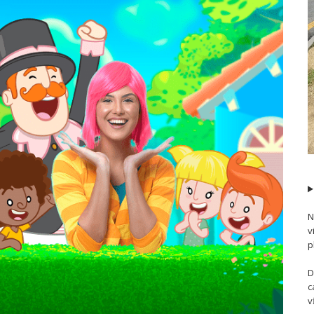
N
v
p
D
c
v