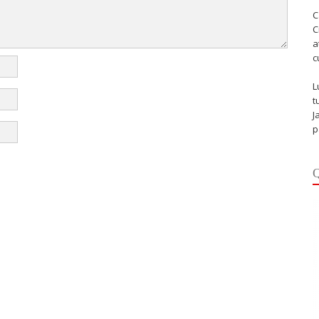
C
C
a
c
L
t
J
p
Q