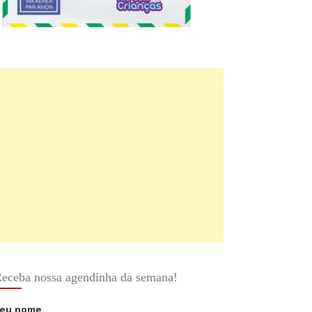
eceba nossa agendinha da semana!
eu nome