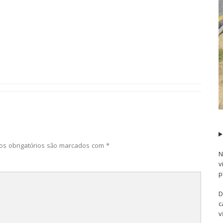
s obrigatórios são marcados com
*
N
v
p
D
c
v