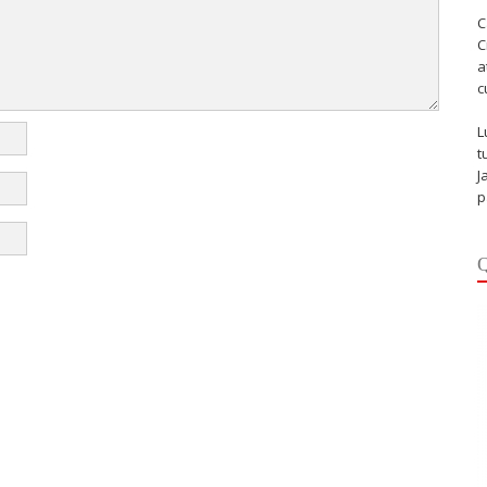
C
C
a
c
L
t
J
p
Q