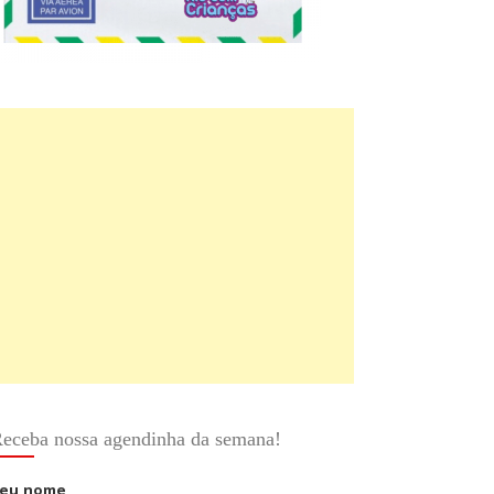
eceba nossa agendinha da semana!
eu nome