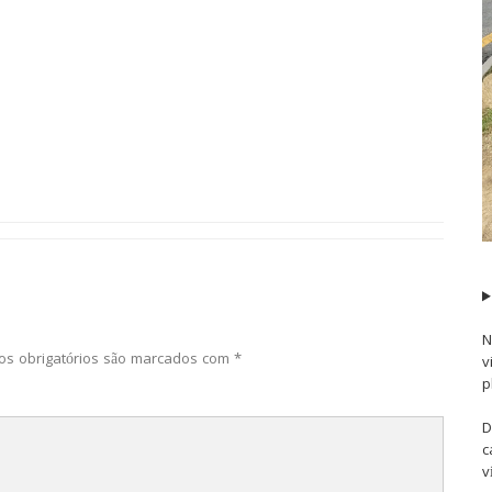
N
s obrigatórios são marcados com
*
v
p
D
c
v