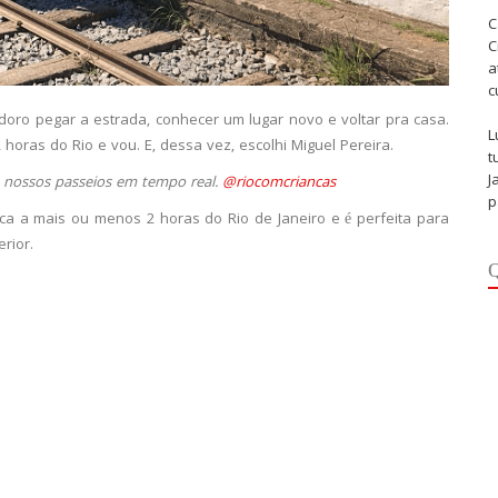
C
C
a
c
oro pegar a estrada, conhecer um lugar novo e voltar pra casa.
L
horas do Rio e vou. E, dessa vez, escolhi Miguel Pereira.
t
J
 nossos passeios em tempo real.
@riocomcriancas
p
ca a mais ou menos 2 horas do Rio de Janeiro e é perfeita para
rior.
Q