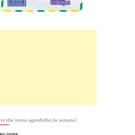
eceba nossa agendinha da semana!
eu nome