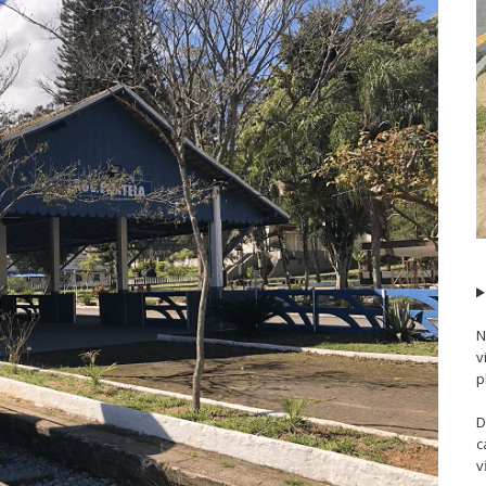
N
v
p
D
c
v