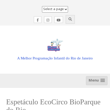
Skip
to
content
A Melhor Programação Infantil do Rio de Janeiro
Menu
Espetáculo EcoCirco BioParque
do Rio