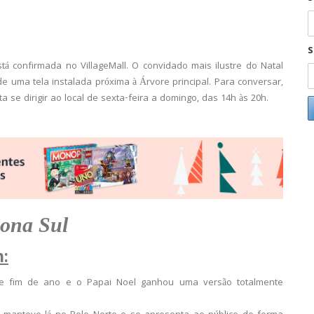
S
 confirmada no VillageMall. O convidado mais ilustre do Natal
e uma tela instalada próxima à Árvore principal. Para conversar,
a se dirigir ao local de sexta-feira a domingo, das 14h às 20h.
ona Sul
n:
de fim de ano e o Papai Noel ganhou uma versão totalmente