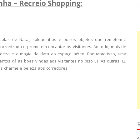
nha – Recreio Shopping:
 bolas de Natal, soldadinhos e outros objetos que remetem à
incronizada e prometem encantar os visitantes. Ao todo, mais de
cadeza e a magia da data ao espaço aéreo. Enquanto isso, uma
os dá as boas-vindas aos visitantes no piso L1. As outras 12,
ais charme e beleza aos corredores.
R
S