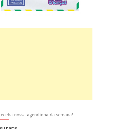
eceba nossa agendinha da semana!
eu nome