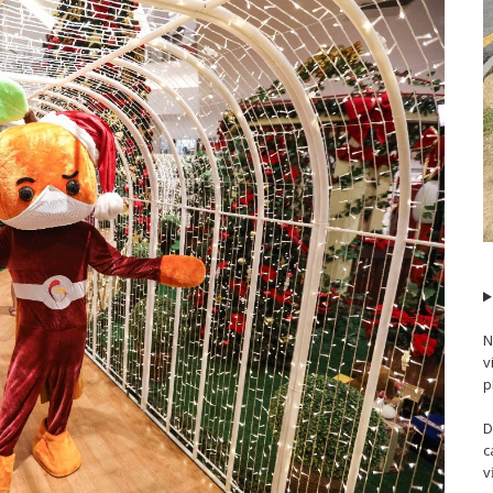
N
v
p
D
c
v