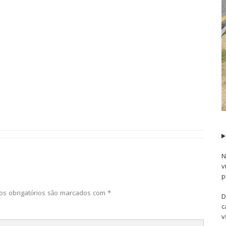
N
v
p
s obrigatórios são marcados com
*
D
c
v