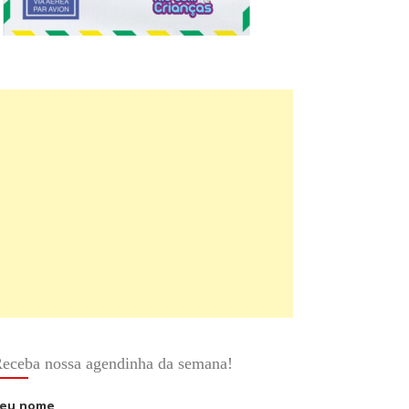
eceba nossa agendinha da semana!
eu nome