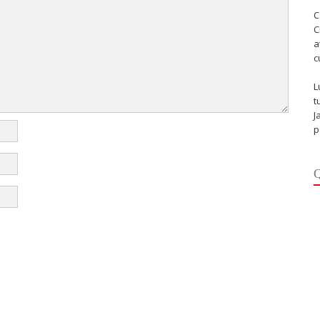
C
C
a
c
L
t
J
p
Q