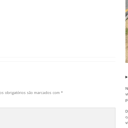
N
s obrigatórios são marcados com
*
v
p
D
c
v