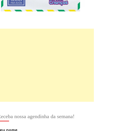
eceba nossa agendinha da semana!
eu nome