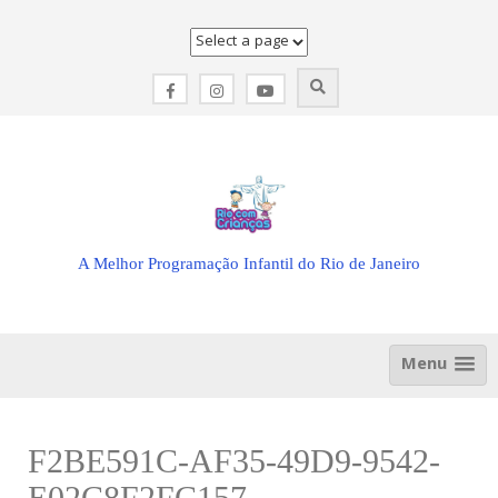
Skip
to
content
A Melhor Programação Infantil do Rio de Janeiro
Menu
F2BE591C-AF35-49D9-9542-
E02C8F2FC157