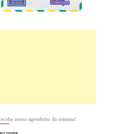
eceba nossa agendinha da semana!
eu nome