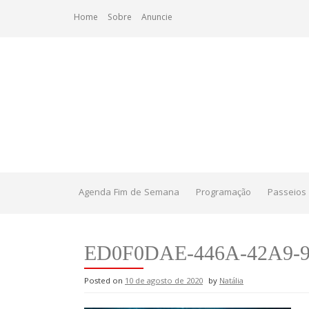
Skip
Home
Sobre
Anuncie
to
content
Agenda Fim de Semana
Programação
Passeios 
ED0F0DAE-446A-42A9-
Posted on
10 de agosto de 2020
by
Natália