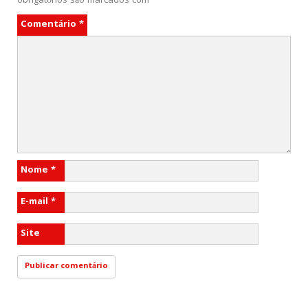
obrigatórios são marcados com
*
Comentário
*
Nome
*
E-mail
*
Site