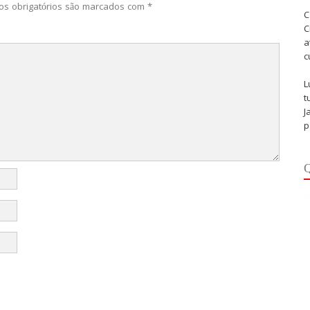
s obrigatórios são marcados com
*
C
C
a
c
L
t
J
p
Q