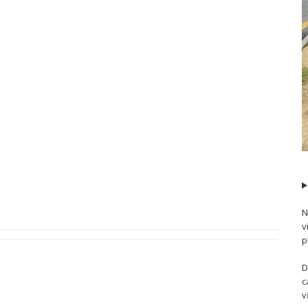
N
v
p
D
c
v