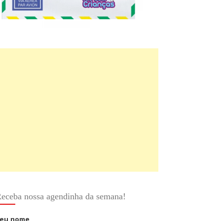
eceba nossa agendinha da semana!
eu nome