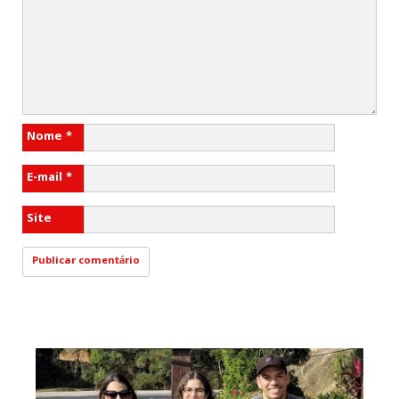
Nome
*
E-mail
*
Site